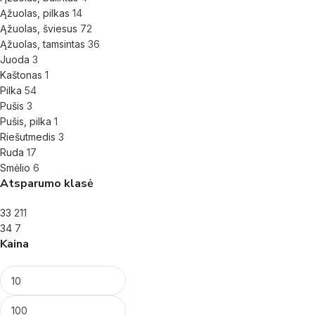
Ąžuolas, pilkas
14
Ąžuolas, šviesus
72
Ąžuolas, tamsintas
36
Juoda
3
Kaštonas
1
Pilka
54
Pušis
3
Pušis, pilka
1
Riešutmedis
3
Ruda
17
Smėlio
6
Atsparumo klasė
33
211
34
7
Kaina