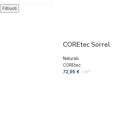
Filtruoti
COREtec Sorrel
Naturals
COREtec
72,95
€
m²