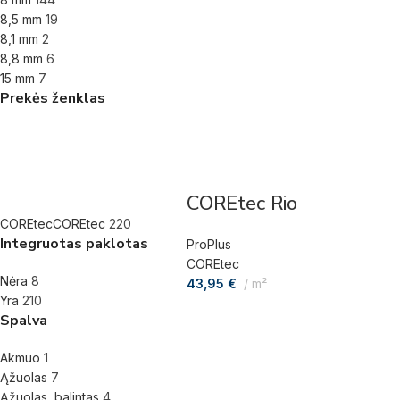
8,5 mm
19
8,1 mm
2
8,8 mm
6
15 mm
7
Prekės ženklas
COREtec Rio
COREtec
COREtec
220
Integruotas paklotas
ProPlus
COREtec
Nėra
8
43,95
€
m²
Yra
210
Spalva
Akmuo
1
Ąžuolas
7
Ąžuolas, balintas
4