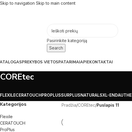
Skip to navigation
Skip to main content
Pasirinkite kategoriją
Search
ATALOGAS
PREKYBOS VIETOS
PATARIMAI
APIE
KONTAKTAI
COREtec
FLEXILE
CERATOUCH
PROPLUS
SURPLUS
NATURALS
XL-END
AUTHE
Kategorijos
Pradžia
/
COREtec
/
Puslapis 11
Flexile
CERATOUCH
ProPlus