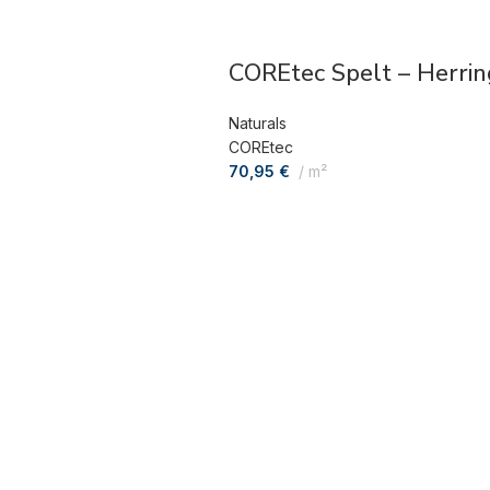
COREtec Spelt – Herri
Naturals
COREtec
70,95
€
m²