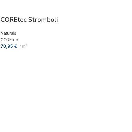
COREtec Stromboli
Naturals
COREtec
70,95
€
m²