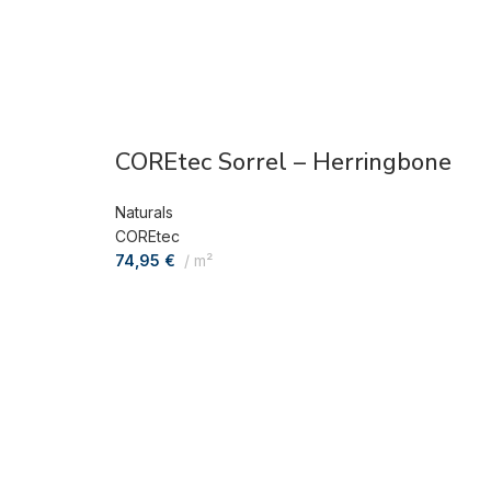
COREtec Sorrel – Herringbone
Naturals
COREtec
74,95
€
m²