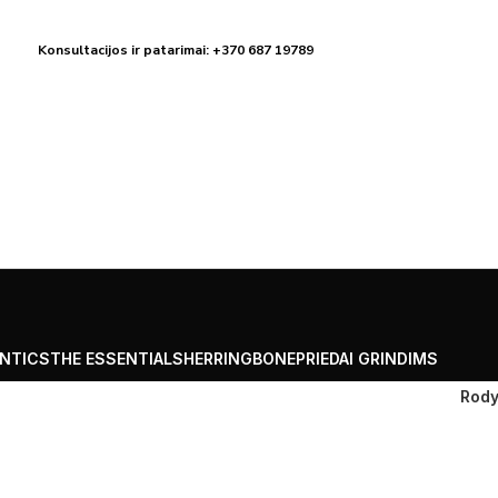
Konsultacijos ir patarimai: +370 687 19789
NTICS
THE ESSENTIALS
HERRINGBONE
PRIEDAI GRINDIMS
Rody