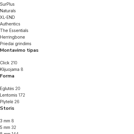
SurPlus
Naturals
XL-END
Authentics
The Essentials
Herringbone
Priedai grindims
Montavimo tipas
Click
210
Klijuojama
8
Forma
Eglutės
20
Lentomis
172
Plytelė
26
Storis
3 mm
8
5 mm
32
8 mm
144