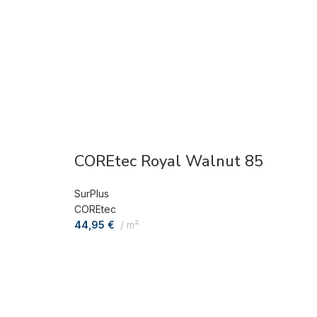
COREtec Royal Walnut 85
SurPlus
COREtec
44,95
€
m²