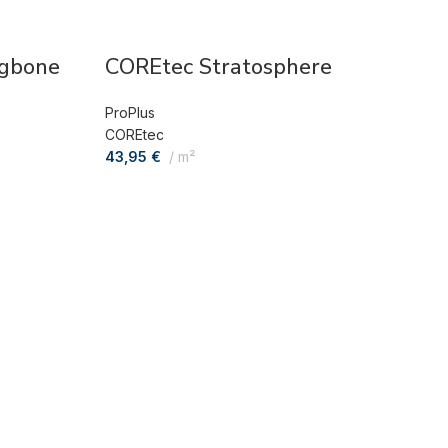
ngbone
COREtec Stratosphere
ProPlus
COREtec
43,95
€
m²