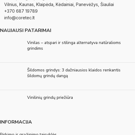
Vilnius, Kaunas, Klaipėda, Kėdainiai, Panevėžys, Šiauliai
+370 687 19789
info@coretec.lt
NAUJAUSI PATARIMAI
Vinilas – atspari ir stilinga alternatyva natūralioms
grindims
Šildomos grindys: 3 dažniausios klaidos renkantis
šildomų grindų dangą
Vinilinių grindų priežiūra
INFORMACIJA
Pirkimo ir grąžinimo taisyklės