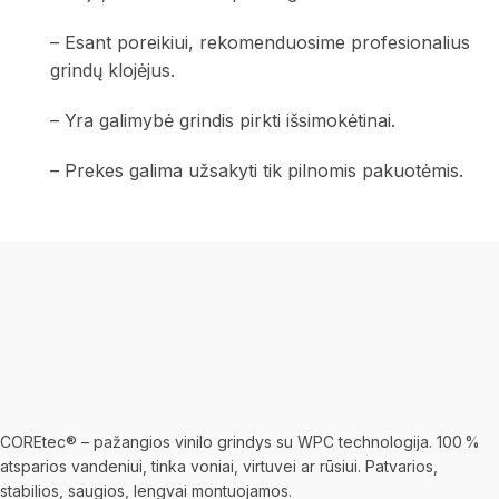
– Esant poreikiui, rekomenduosime profesionalius
grindų klojėjus.
– Yra galimybė grindis pirkti išsimokėtinai.
– Prekes galima užsakyti tik pilnomis pakuotėmis.
COREtec® – pažangios vinilo grindys su WPC technologija. 100 %
atsparios vandeniui, tinka voniai, virtuvei ar rūsiui. Patvarios,
stabilios, saugios, lengvai montuojamos.