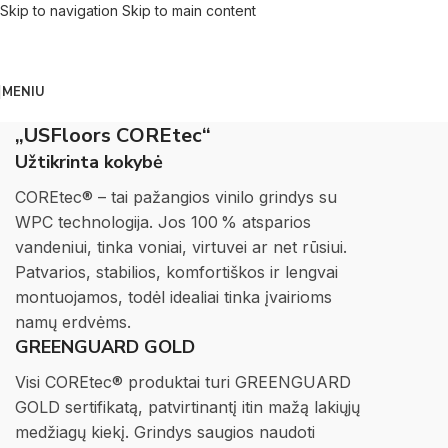
Skip to navigation
Skip to main content
MENIU
„USFloors COREtec“
Užtikrinta kokybė
COREtec® – tai pažangios vinilo grindys su
WPC technologija. Jos 100 % atsparios
vandeniui, tinka voniai, virtuvei ar net rūsiui.
Patvarios, stabilios, komfortiškos ir lengvai
montuojamos, todėl idealiai tinka įvairioms
namų erdvėms.
GREENGUARD GOLD
Visi COREtec® produktai turi GREENGUARD
GOLD sertifikatą, patvirtinantį itin mažą lakiųjų
medžiagų kiekį. Grindys saugios naudoti