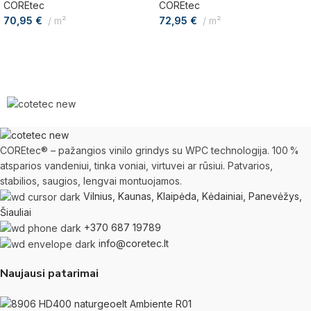
COREtec
COREtec
70,95
€
m²
72,95
€
m²
COREtec® – pažangios vinilo grindys su WPC technologija. 100 %
atsparios vandeniui, tinka voniai, virtuvei ar rūsiui. Patvarios,
stabilios, saugios, lengvai montuojamos.
Vilnius, Kaunas, Klaipėda, Kėdainiai, Panevėžys,
Šiauliai
+370 687 19789
info@coretec.lt
Naujausi patarimai