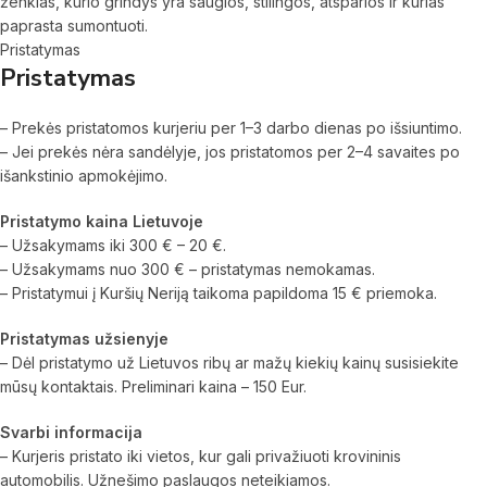
ženklas, kurio grindys yra saugios, stilingos, atsparios ir kurias
paprasta sumontuoti.
Pristatymas
Pristatymas
– Prekės pristatomos kurjeriu per 1–3 darbo dienas po išsiuntimo.
– Jei prekės nėra sandėlyje, jos pristatomos per 2–4 savaites po
išankstinio apmokėjimo.
Pristatymo kaina Lietuvoje
– Užsakymams iki 300 € – 20 €.
– Užsakymams nuo 300 € – pristatymas nemokamas.
– Pristatymui į Kuršių Neriją taikoma papildoma 15 € priemoka.
Pristatymas užsienyje
– Dėl pristatymo už Lietuvos ribų ar mažų kiekių kainų susisiekite
mūsų kontaktais. Preliminari kaina – 150 Eur.
Svarbi informacija
– Kurjeris pristato iki vietos, kur gali privažiuoti krovininis
automobilis. Užnešimo paslaugos neteikiamos.