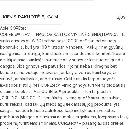
KIEKIS PAKUOTĖJE, KV. M
2,09
Apie COREtec
COREtec® (JAV) – NAUJOS KARTOS VINILINĖ GRINDŲ DANGA – tai
vinilo grindys su WPC technologija. COREtec® turi patentuotą
konstrukciją, kuri yra 100% atspari vandeniui, vaikų ir net gyvūnų
išdaigoms. Tai danga, kuri stabilesnė, standesnė ir komfortiškesnė
nei klijuojamos vinilinės, suneriamos vinilinės ar laminuotos grindų
dangos. Šios grindys yra patvarios ir joms nebaisi drėgmė bet
kurioje namo vietoje, nesvarbu, ar tai yra vonios kambarys, ar
virtuvė, ar skalbykla, ar net rūsys. Galite rinktis tarp daugybės
išvaizdos ir stilių, nes COREtec® vinilo grindys turi vieną didžiausią
dizainų kolekciją. Visi COREtec® produktai ir turi tarptautinį
„GREENGUARD GOLD” sertifikatą – vieną griežčiausių pasaulyje,
kuris reiškia, kad lakiųjų medžiagų tiek mažai, jog produktai yra
saugūs naudoti tokiose aplinkose kaip mokyklos ir sveikatos
priežiūros įstaigos bei tinkami naudoti alergiškiems, kvėpavimo takų
problemų turintiems žmonėms. COREtec® – pažangiausias prekės