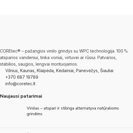
COREtec® – pažangios vinilo grindys su WPC technologija. 100 %
atsparios vandeniui, tinka voniai, virtuvei ar rūsiui. Patvarios,
stabilios, saugios, lengvai montuojamos.
Vilnius, Kaunas, Klaipėda, Kėdainiai, Panevėžys, Šiauliai
+370 687 19789
info@coretec.lt
Naujausi patarimai
Vinilas – atspari ir stilinga alternatyva natūralioms
grindims