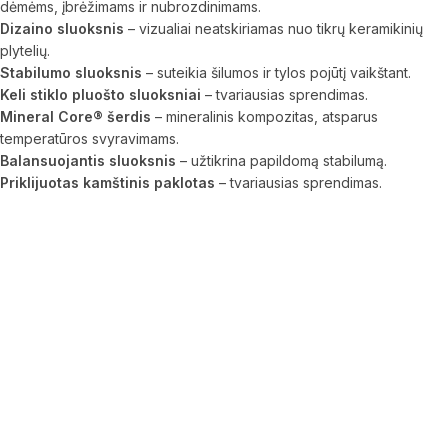
dėmėms, įbrėžimams ir nubrozdinimams.
Dizaino sluoksnis
– vizualiai neatskiriamas nuo tikrų keramikinių
plytelių.
Stabilumo sluoksnis
– suteikia šilumos ir tylos pojūtį vaikštant.
Keli stiklo pluošto sluoksniai
– tvariausias sprendimas.
Mineral Core® šerdis
– mineralinis kompozitas, atsparus
temperatūros svyravimams.
Balansuojantis sluoksnis
– užtikrina papildomą stabilumą.
Priklijuotas kamštinis paklotas
– tvariausias sprendimas.