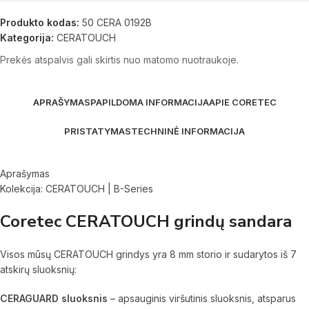
Produkto kodas:
50 CERA 0192B
Kategorija:
CERATOUCH
Prekės atspalvis gali skirtis nuo matomo nuotraukoje.
APRAŠYMAS
PAPILDOMA INFORMACIJA
APIE CORETEC
PRISTATYMAS
TECHNINĖ INFORMACIJA
Aprašymas
Kolekcija: CERATOUCH | B-Series
Coretec CERATOUCH grindų sandara
Visos mūsų CERATOUCH grindys yra 8 mm storio ir sudarytos iš 7
atskirų sluoksnių:
CERAGUARD sluoksnis
– apsauginis viršutinis sluoksnis, atsparus