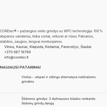
COREtec® – pažangios vinilo grindys su WPC technologija. 100 %
atsparios vandeniui, tinka voniai, virtuvei ar rūsiui. Patvarios,
stabilios, saugios, lengvai montuojamos.
Vilnius, Kaunas, Klaipėda, Kėdainiai, Panevėžys, Šiauliai
+370 687 19789
info@coretec.lt
NAUJAUSI PATARIMAI
Vinilas – atspari ir stilinga alternatyva natūralioms
grindims
Šildomos grindys: 3 dažniausios klaidos renkantis
šildomų grindų dangą