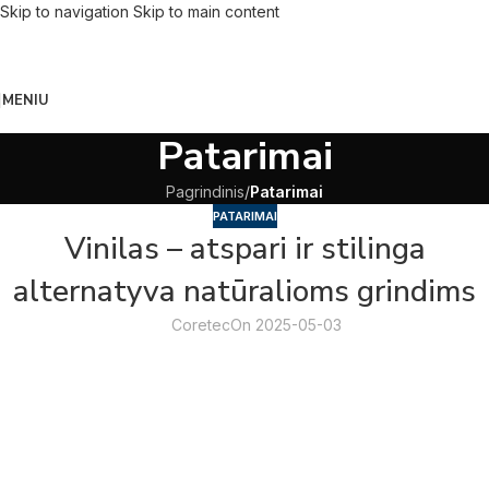
Skip to navigation
Skip to main content
MENIU
Patarimai
Pagrindinis
/
Patarimai
PATARIMAI
Vinilas – atspari ir stilinga
alternatyva natūralioms grindims
Coretec
On 2025-05-03