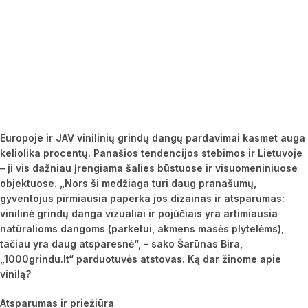
Europoje ir JAV vinilinių grindų dangų pardavimai kasmet auga
keliolika procentų. Panašios tendencijos stebimos ir Lietuvoje
– ji vis dažniau įrengiama šalies būstuose ir visuomeniniuose
objektuose. „Nors ši medžiaga turi daug pranašumų,
gyventojus pirmiausia paperka jos dizainas ir atsparumas:
vinilinė grindų danga vizualiai ir pojūčiais yra artimiausia
nat
ūralioms dangoms (parketui, akmens masės plytelėms),
tačiau yra daug atsparesnė“, – sako Šarūnas Bira,
„1000grindu.lt“ parduotuvės atstovas. Ką dar žinome apie
vinilą?
Atsparumas ir priežiūra