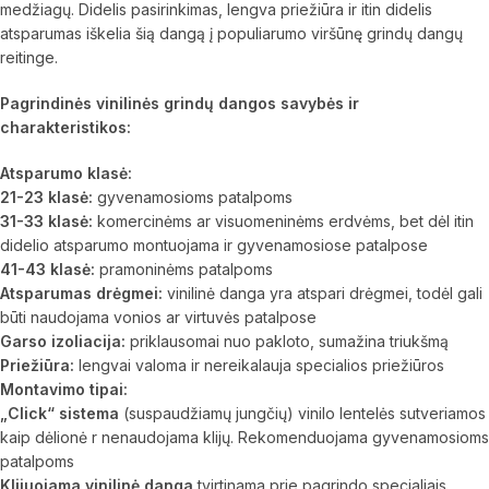
medžiagų. Didelis pasirinkimas, lengva priežiūra ir itin didelis
atsparumas iškelia šią dangą į populiarumo viršūnę grindų dangų
reitinge.
Pagrindinės vinilinės grindų dangos savybės ir
charakteristikos:
Atsparumo klasė:
21-23 klasė:
gyvenamosioms patalpoms
31-33 klasė:
komercinėms ar visuomeninėms erdvėms, bet dėl itin
didelio atsparumo montuojama ir gyvenamosiose patalpose
41-43 klasė:
pramoninėms patalpoms
Atsparumas drėgmei:
vinilinė danga yra atspari drėgmei, todėl gali
būti naudojama vonios ar virtuvės patalpose
Garso izoliacija:
priklausomai nuo pakloto, sumažina triukšmą
Priežiūra:
lengvai valoma ir nereikalauja specialios priežiūros
Montavimo tipai:
„Click“ sistema
(suspaudžiamų jungčių) vinilo lentelės sutveriamos
kaip dėlionė r nenaudojama klijų. Rekomenduojama gyvenamosioms
patalpoms
Klijuojama vinilinė danga
tvirtinama prie pagrindo specialiais