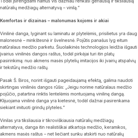
Todėl įsirengdami namus vis dažniau renkasi geriausią ir tiksliausią
natūralių medžiagų alternatyvą – vinilą.“
Komfortas ir dizainas – malonumas kojoms ir akiai
Vinilinė danga, lyginant su laminatu ar plytelėmis, prisilietus yra daug
malonesnė – minkštesnė ir švelnesnė. Pojūtis panašus lyg eitum
natūralaus medžio parketu. Šiuolaikinės technologijos leidžia išgauti
įvairius vinilinės dangos raštus, todėl pirkėjai turi itin platų
pasirinkimą: nuo akmens masės plytelių imitacijos iki įvairių atspalvių
ir tekstūrų medžio raštų.
Pasak Š. Biros, norint išgauti pageidaujamą efektą, galima naudoti
skirtingas vinilinės dangos rūšis: „Jeigu norime natūralaus medžio
pojūčio, patartina rinktis lentelėmis montuojamą vinilinę dangą.
Klijuojama vinilinė danga yra kietesnė, todėl dažnai pasirenkama
siekiant imituoti grindų plyteles.“
Vinilas yra tiksliausia ir tikroviškiausia natūralių medžiagų
alternatyva, danga itin realistiškai atkartoja medžio, keramikos,
akmens masės raštus – net liečiant sunku atskirti nuo natūralių