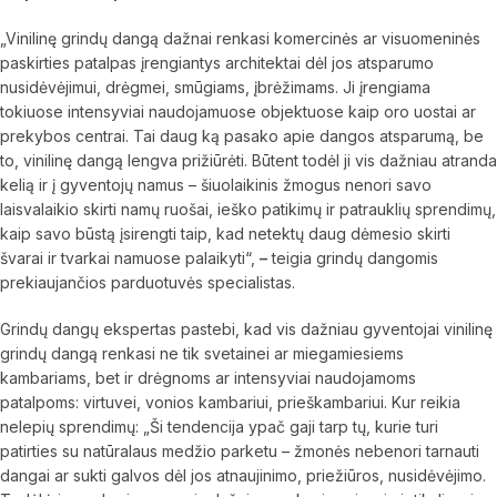
„Vinilinę grindų dangą dažnai renkasi komercinės ar visuomeninės
paskirties patalpas įrengiantys architektai dėl jos atsparumo
nusidėvėjimui, drėgmei, smūgiams, įbrėžimams. Ji įrengiama
tokiuose intensyviai naudojamuose objektuose kaip oro uostai ar
prekybos centrai. Tai daug ką pasako apie dangos atsparumą, be
to, vinilinę dangą lengva prižiūrėti. Būtent todėl ji vis dažniau atranda
kelią ir į gyventojų namus – šiuolaikinis žmogus nenori savo
laisvalaikio skirti namų ruošai, ieško patikimų ir patrauklių sprendimų,
kaip savo būstą įsirengti taip, kad netektų daug dėmesio skirti
švarai ir tvarkai namuose palaikyti“,
–
teigia grindų dangomis
prekiaujančios parduotuvės specialistas.
Grindų dangų ekspertas pastebi, kad vis dažniau gyventojai vinilinę
grindų dangą renkasi ne tik svetainei ar miegamiesiems
kambariams, bet ir drėgnoms ar intensyviai naudojamoms
patalpoms: virtuvei, vonios kambariui, prieškambariui. Kur reikia
nelepių sprendimų: „Ši tendencija ypač gaji tarp tų, kurie turi
patirties su natūralaus medžio parketu – žmonės nebenori tarnauti
dangai ar sukti galvos dėl jos atnaujinimo, priežiūros, nusidėvėjimo.