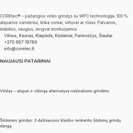
COREtec® – pažangios vinilo grindys su WPC technologija. 100 %
atsparios vandeniui, tinka voniai, virtuvei ar rūsiui. Patvarios,
stabilios, saugios, lengvai montuojamos.
Vilnius, Kaunas, Klaipėda, Kėdainiai, Panevėžys, Šiauliai
+370 687 19789
info@coretec.lt
NAUJAUSI PATARIMAI
Vinilas – atspari ir stilinga alternatyva natūralioms grindims
Šildomos grindys: 3 dažniausios klaidos renkantis šildomų grindų
dangą