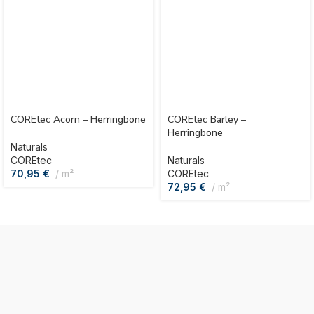
COREtec Acorn – Herringbone
COREtec Barley –
Herringbone
Naturals
COREtec
Naturals
70,95
€
m²
COREtec
72,95
€
m²