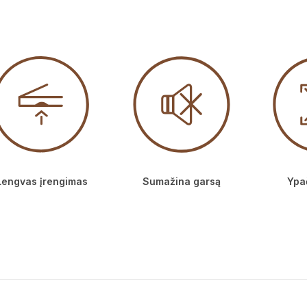
Lengvas įrengimas
Sumažina garsą
Ypač