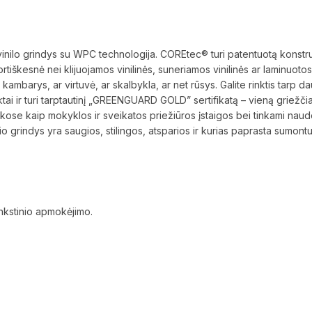
 grindys su WPC technologija. COREtec® turi patentuotą konstrukci
tiškesnė nei klijuojamos vinilinės, suneriamos vinilinės ar laminuoto
ambarys, ar virtuvė, ar skalbykla, ar net rūsys. Galite rinktis tarp d
ai ir turi tarptautinį „GREENGUARD GOLD” sertifikatą – vieną griežčiau
kose kaip mokyklos ir sveikatos priežiūros įstaigos bei tinkami nau
grindys yra saugios, stilingos, atsparios ir kurias paprasta sumontu
ankstinio apmokėjimo.