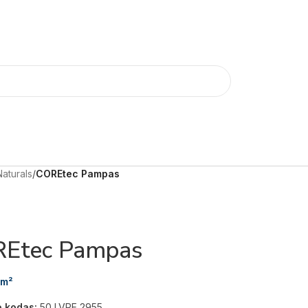
Naturals
/
COREtec Pampas
Etec Pampas
m²
o kodas:
50 LVRE 2955