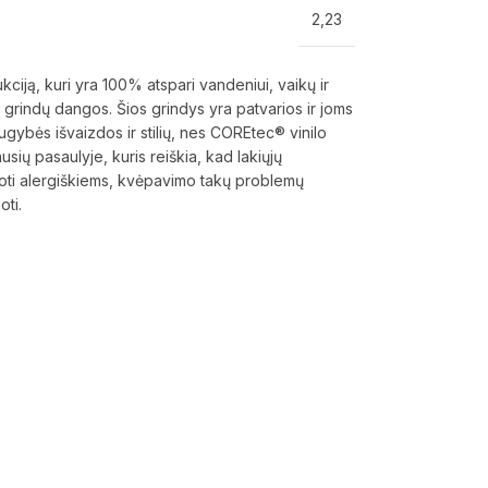
2,23
ją, kuri yra 100% atspari vandeniui, vaikų ir
s grindų dangos. Šios grindys yra patvarios ir joms
augybės išvaizdos ir stilių, nes COREtec® vinilo
sių pasaulyje, kuris reiškia, kad lakiųjų
doti alergiškiems, kvėpavimo takų problemų
oti.