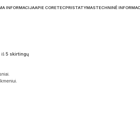
MA INFORMACIJA
APIE CORETEC
PRISTATYMAS
TECHNINĖ INFORMAC
 iš
5 skirtingų
niai.
akmeniui.