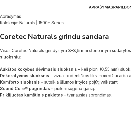
APRAŠYMAS
PAPILDO
Aprašymas
Kolekcija: Naturals | 1500+ Series
Coretec Naturals grindų sandara
Visos Coretec Naturals grindys yra
8-8,5 mm
storio ir yra sudarytos
sluoksnių
:
Aukštos kokybės dėvimasis sluoksnis
– keli ploni (0,55 mm) sluoks
Dekoratyvinis sluoksnis
– vizualiai identiškas tikram medžiui arba 
Komforto sluoksnis
– suteikia šilumos ir tylos pojūtį vaikštant.
Sound Core® pagrindas
– puikiai sugeria garsą.
Priklijuotas kamštinis paklotas
– tvariausias sprendimas.