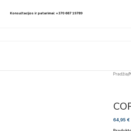
Konsultacijos ir patarimai: +370 687 19789
Pradžia
/
COR
64,95
€
Produkt