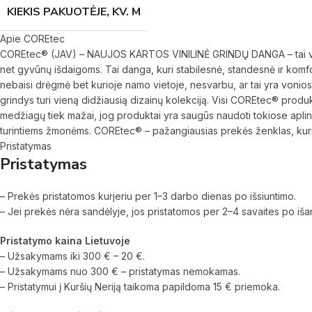
KIEKIS PAKUOTĖJE, KV. M
Apie COREtec
COREtec® (JAV) – NAUJOS KARTOS VINILINĖ GRINDŲ DANGA – tai vinilo
net gyvūnų išdaigoms. Tai danga, kuri stabilesnė, standesnė ir komfor
nebaisi drėgmė bet kurioje namo vietoje, nesvarbu, ar tai yra vonios k
grindys turi vieną didžiausią dizainų kolekciją. Visi COREtec® produkt
medžiagų tiek mažai, jog produktai yra saugūs naudoti tokiose aplin
turintiems žmonėms. COREtec® – pažangiausias prekės ženklas, kurio 
Pristatymas
Pristatymas
– Prekės pristatomos kurjeriu per 1–3 darbo dienas po išsiuntimo.
– Jei prekės nėra sandėlyje, jos pristatomos per 2–4 savaites po iš
Pristatymo kaina Lietuvoje
– Užsakymams iki 300 € – 20 €.
– Užsakymams nuo 300 € – pristatymas nemokamas.
– Pristatymui į Kuršių Neriją taikoma papildoma 15 € priemoka.