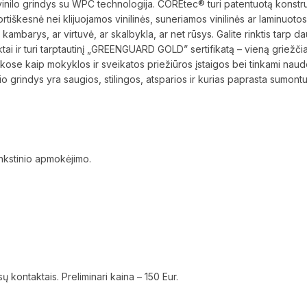
 grindys su WPC technologija. COREtec® turi patentuotą konstrukci
tiškesnė nei klijuojamos vinilinės, suneriamos vinilinės ar laminuoto
ambarys, ar virtuvė, ar skalbykla, ar net rūsys. Galite rinktis tarp d
ai ir turi tarptautinį „GREENGUARD GOLD” sertifikatą – vieną griežčiau
kose kaip mokyklos ir sveikatos priežiūros įstaigos bei tinkami nau
grindys yra saugios, stilingos, atsparios ir kurias paprasta sumontu
ankstinio apmokėjimo.
ų kontaktais. Preliminari kaina – 150 Eur.