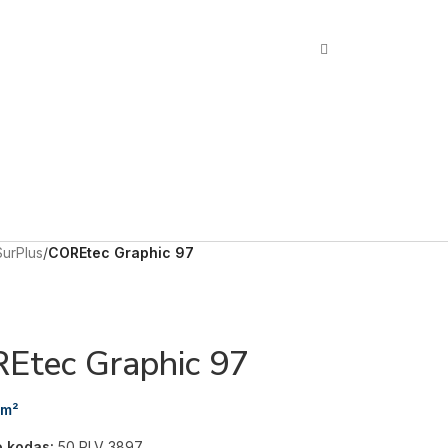
SurPlus
/
COREtec Graphic 97
Etec Graphic 97
m²
o kodas:
50 RLV 3897