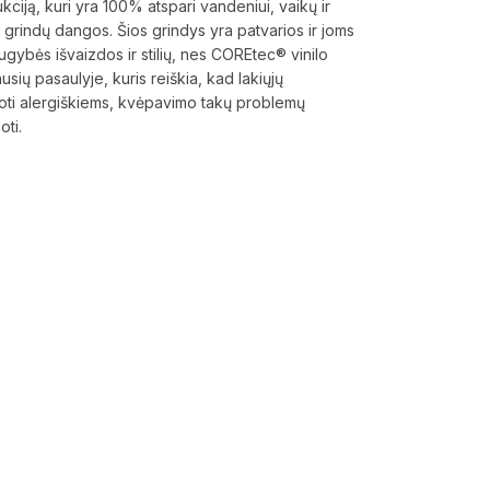
ją, kuri yra 100% atspari vandeniui, vaikų ir
s grindų dangos. Šios grindys yra patvarios ir joms
augybės išvaizdos ir stilių, nes COREtec® vinilo
sių pasaulyje, kuris reiškia, kad lakiųjų
doti alergiškiems, kvėpavimo takų problemų
oti.