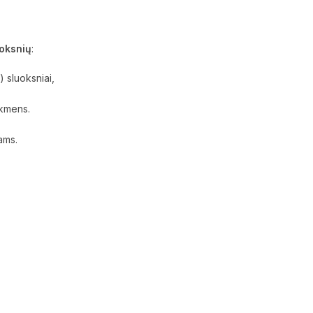
uoksnių
:
) sluoksniai,
akmens.
ams.