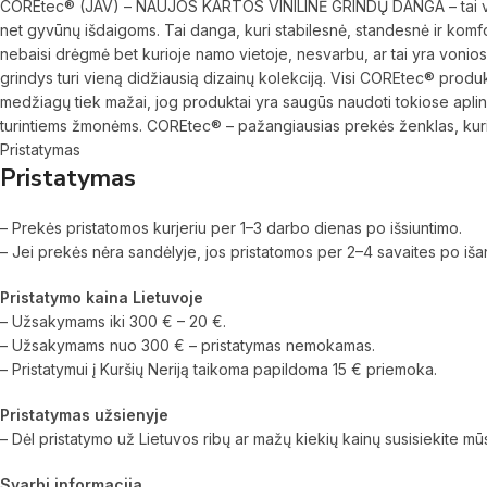
COREtec® (JAV) – NAUJOS KARTOS VINILINĖ GRINDŲ DANGA – tai vinilo
net gyvūnų išdaigoms. Tai danga, kuri stabilesnė, standesnė ir komfor
nebaisi drėgmė bet kurioje namo vietoje, nesvarbu, ar tai yra vonios k
grindys turi vieną didžiausią dizainų kolekciją. Visi COREtec® produkt
medžiagų tiek mažai, jog produktai yra saugūs naudoti tokiose aplin
turintiems žmonėms. COREtec® – pažangiausias prekės ženklas, kurio 
Pristatymas
Pristatymas
– Prekės pristatomos kurjeriu per 1–3 darbo dienas po išsiuntimo.
– Jei prekės nėra sandėlyje, jos pristatomos per 2–4 savaites po iš
Pristatymo kaina Lietuvoje
– Užsakymams iki 300 € – 20 €.
– Užsakymams nuo 300 € – pristatymas nemokamas.
– Pristatymui į Kuršių Neriją taikoma papildoma 15 € priemoka.
Pristatymas užsienyje
– Dėl pristatymo už Lietuvos ribų ar mažų kiekių kainų susisiekite mūs
Svarbi informacija