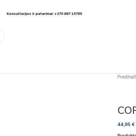
Konsultacijos ir patarimai: +370 687 19789
Pradžia
/
COR
44,95
€
Produkt