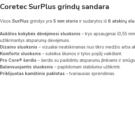
Coretec SurPlus grindų sandara
Visos
SurPlus
grindys yra
5 mm storio
ir sudarytos iš
6 atskirų sl
Aukštos kokybės dėvėjimosi sluoksnis
– trys apsauginiai (0,55 mm
užtikrinantys atsparumą dėvėjimuisi.
Dizaino sluoksnis
– vizualiai neatskiriamas nuo tikro medžio arba 
Komforto sluoksnis
– suteikia šilumos ir tylos pojūtį vaikštant.
Pro Core® šerdis
– šerdis su padidintu atsparumu įlinkiams ir smūgi
Balansuojantis sluoksnis
– papildomam stabilumui užtikrinti.
Priklijuotas kamštinis paklotas
– tvariausias sprendimas.