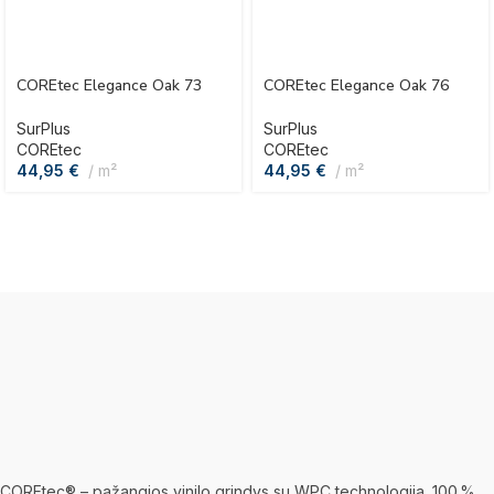
COREtec Elegance Oak 73
COREtec Elegance Oak 76
SurPlus
SurPlus
COREtec
COREtec
44,95
€
m²
44,95
€
m²
COREtec® – pažangios vinilo grindys su WPC technologija. 100 %