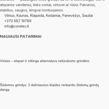
atsparios vandeniui, tinka voniai, virtuvei ar rūsiui. Patvarios,
stabilios, saugios, lengvai montuojamos.
Vilnius, Kaunas, Klaipėda, Kėdainiai, Panevėžys, Šiauliai
+370 687 19789
info@coretec.lt
NAUJAUSI PATARIMAI
Vinilas – atspari ir stilinga alternatyva natūralioms grindims
Šildomos grindys: 3 dažniausios klaidos renkantis šildomų grindų
dangą