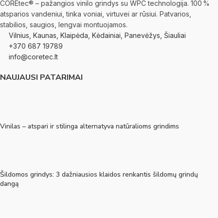
COREtec® – pažangios vinilo grindys su WPC technologija. 100 %
atsparios vandeniui, tinka voniai, virtuvei ar rūsiui. Patvarios,
stabilios, saugios, lengvai montuojamos.
Vilnius, Kaunas, Klaipėda, Kėdainiai, Panevėžys, Šiauliai
+370 687 19789
info@coretec.lt
NAUJAUSI PATARIMAI
Vinilas – atspari ir stilinga alternatyva natūralioms grindims
Šildomos grindys: 3 dažniausios klaidos renkantis šildomų grindų
dangą