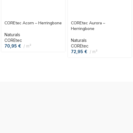
COREtec Acorn – Herringbone
COREtec Aurora –
Herringbone
Naturals
COREtec
Naturals
70,95
€
m²
COREtec
72,95
€
m²