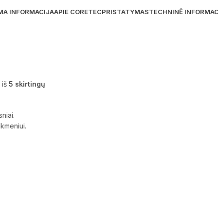
MA INFORMACIJA
APIE CORETEC
PRISTATYMAS
TECHNINĖ INFORMAC
 iš
5 skirtingų
niai.
akmeniui.