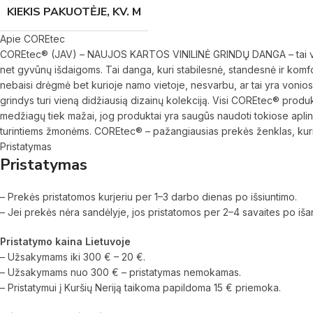
KIEKIS PAKUOTĖJE, KV. M
Apie COREtec
COREtec® (JAV) – NAUJOS KARTOS VINILINĖ GRINDŲ DANGA – tai vinilo
net gyvūnų išdaigoms. Tai danga, kuri stabilesnė, standesnė ir komfor
nebaisi drėgmė bet kurioje namo vietoje, nesvarbu, ar tai yra vonios k
grindys turi vieną didžiausią dizainų kolekciją. Visi COREtec® produkt
medžiagų tiek mažai, jog produktai yra saugūs naudoti tokiose aplin
turintiems žmonėms. COREtec® – pažangiausias prekės ženklas, kurio 
Pristatymas
Pristatymas
– Prekės pristatomos kurjeriu per 1–3 darbo dienas po išsiuntimo.
– Jei prekės nėra sandėlyje, jos pristatomos per 2–4 savaites po iš
Pristatymo kaina Lietuvoje
– Užsakymams iki 300 € – 20 €.
– Užsakymams nuo 300 € – pristatymas nemokamas.
– Pristatymui į Kuršių Neriją taikoma papildoma 15 € priemoka.