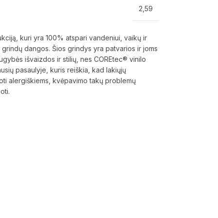
2,59
ją, kuri yra 100% atspari vandeniui, vaikų ir
s grindų dangos. Šios grindys yra patvarios ir joms
augybės išvaizdos ir stilių, nes COREtec® vinilo
sių pasaulyje, kuris reiškia, kad lakiųjų
doti alergiškiems, kvėpavimo takų problemų
oti.