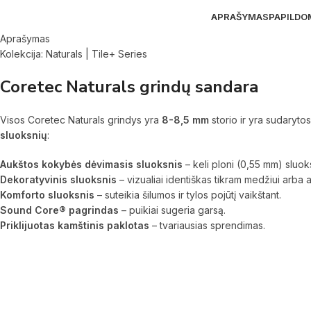
APRAŠYMAS
PAPILDO
Aprašymas
Kolekcija: Naturals | Tile+ Series
Coretec Naturals grindų sandara
Visos Coretec Naturals grindys yra
8-8,5 mm
storio ir yra sudarytos
sluoksnių
:
Aukštos kokybės dėvimasis sluoksnis
– keli ploni (0,55 mm) sluoks
Dekoratyvinis sluoksnis
– vizualiai identiškas tikram medžiui arba 
Komforto sluoksnis
– suteikia šilumos ir tylos pojūtį vaikštant.
Sound Core® pagrindas
– puikiai sugeria garsą.
Priklijuotas kamštinis paklotas
– tvariausias sprendimas.