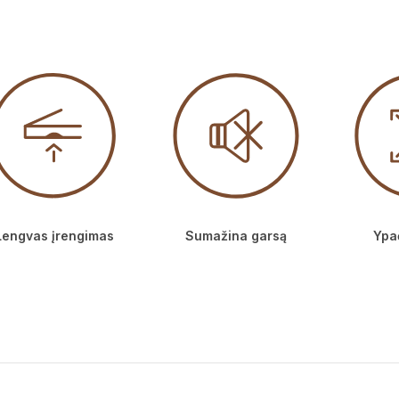
Lengvas įrengimas
Sumažina garsą
Ypač