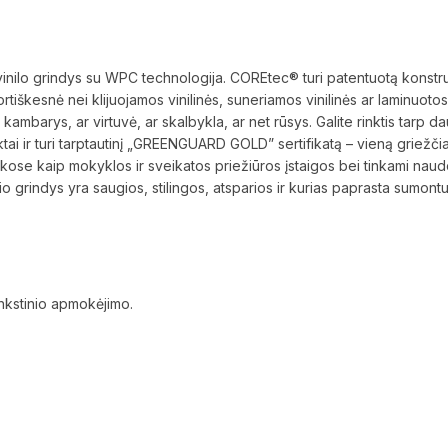
 grindys su WPC technologija. COREtec® turi patentuotą konstrukci
tiškesnė nei klijuojamos vinilinės, suneriamos vinilinės ar laminuoto
ambarys, ar virtuvė, ar skalbykla, ar net rūsys. Galite rinktis tarp d
ai ir turi tarptautinį „GREENGUARD GOLD” sertifikatą – vieną griežčiau
kose kaip mokyklos ir sveikatos priežiūros įstaigos bei tinkami nau
grindys yra saugios, stilingos, atsparios ir kurias paprasta sumontu
ankstinio apmokėjimo.