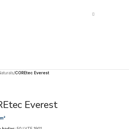
Naturals
/
COREtec Everest
Etec Everest
m²
o kodas:
50 LVTE 1901