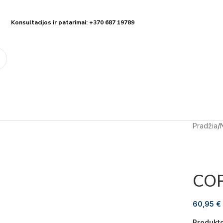
Konsultacijos ir patarimai: +370 687 19789
Pradžia
/
COR
60,95
€
Produkt