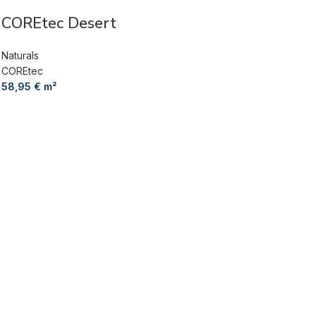
COREtec Desert
Naturals
COREtec
58,95
€
m²