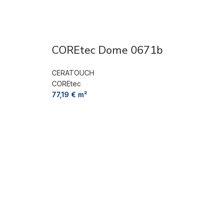
COREtec Dome 0671b
CERATOUCH
COREtec
77,19
€
m²