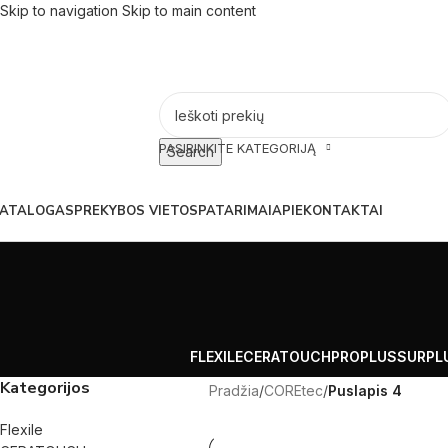
Skip to navigation
Skip to main content
PASIRINKITE KATEGORIJĄ
Search
ATALOGAS
PREKYBOS VIETOS
PATARIMAI
APIE
KONTAKTAI
FLEXILE
CERATOUCH
PROPLUS
SURPL
Kategorijos
Pradžia
/
COREtec
/
Puslapis 4
Flexile