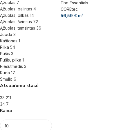
Ąžuolas
7
The Essentials
Ąžuolas, balintas
4
COREtec
Ąžuolas, pilkas
14
56,59
€
m²
Ąžuolas, šviesus
72
Ąžuolas, tamsintas
36
Juoda
3
Kaštonas
1
Pilka
54
Pušis
3
Pušis, pilka
1
Riešutmedis
3
Ruda
17
Smėlio
6
Atsparumo klasė
33
211
34
7
Kaina