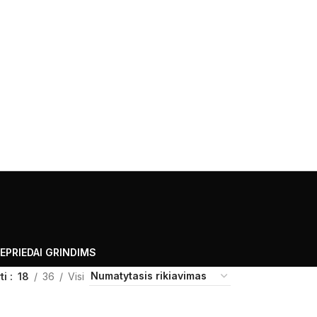
E
PRIEDAI GRINDIMS
ti
18
36
Visi