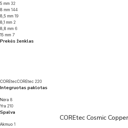
5 mm
32
8 mm
144
8,5 mm
19
8,1 mm
2
8,8 mm
6
15 mm
7
Prekės ženklas
COREtec
COREtec
220
Integruotas paklotas
Nėra
8
Yra
210
Spalva
COREtec Cosmic Copper
Akmuo
1