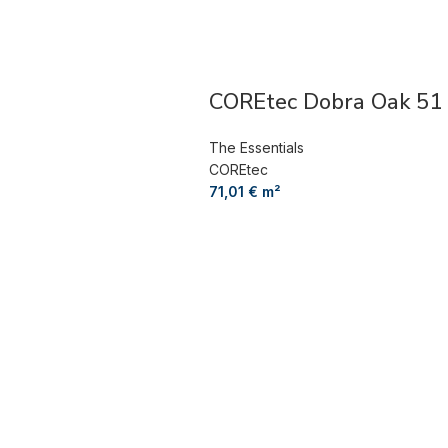
COREtec Dobra Oak 51
The Essentials
COREtec
71,01
€
m²