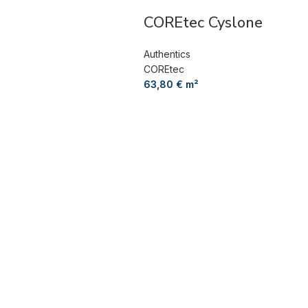
COREtec Cyslone
Authentics
COREtec
63,80
€
m²