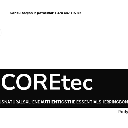
Konsultacijos ir patarimai: +370 687 19789
COREtec
US
NATURALS
XL-END
AUTHENTICS
THE ESSENTIALS
HERRINGBON
Rody