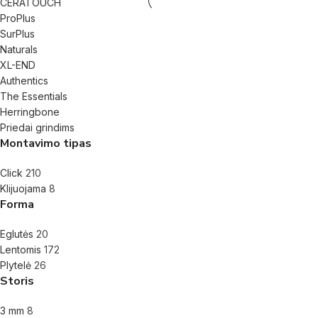
CERATOUCH
ProPlus
SurPlus
Naturals
XL-END
Authentics
The Essentials
Herringbone
Priedai grindims
Montavimo tipas
Click
210
Klijuojama
8
Forma
Eglutės
20
Lentomis
172
Plytelė
26
Storis
3 mm
8