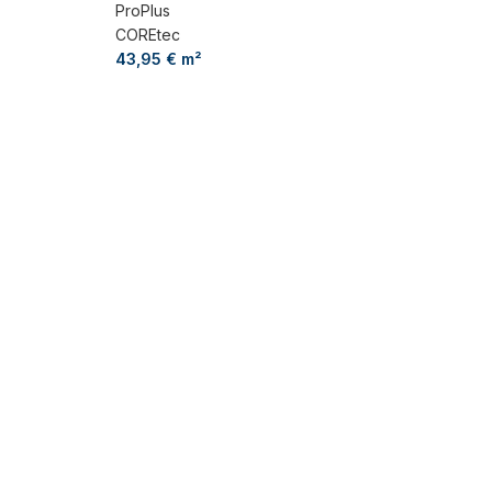
ProPlus
COREtec
43,95
€
m²