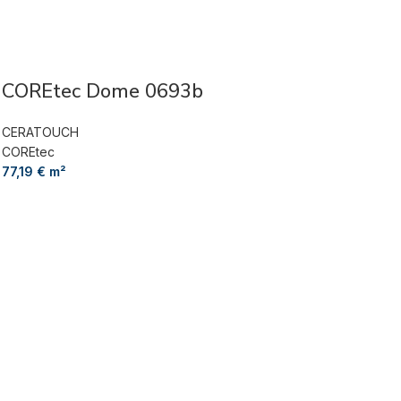
COREtec Dome 0693b
CERATOUCH
COREtec
77,19
€
m²