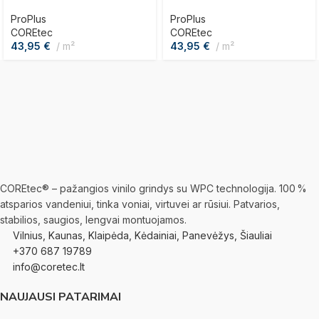
ProPlus
ProPlus
COREtec
COREtec
43,95
€
m²
43,95
€
m²
COREtec® – pažangios vinilo grindys su WPC technologija. 100 %
atsparios vandeniui, tinka voniai, virtuvei ar rūsiui. Patvarios,
stabilios, saugios, lengvai montuojamos.
Vilnius, Kaunas, Klaipėda, Kėdainiai, Panevėžys, Šiauliai
+370 687 19789
info@coretec.lt
NAUJAUSI PATARIMAI