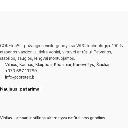
COREtec® – pažangios vinilo grindys su WPC technologija. 100 %
atsparios vandeniui, tinka voniai, virtuvei ar rūsiui. Patvarios,
stabilios, saugios, lengvai montuojamos.
Vilnius, Kaunas, Klaipėda, Kėdainiai, Panevėžys, Šiauliai
+370 687 19789
info@coretec.lt
Naujausi patarimai
Vinilas – atspari ir stilinga alternatyva natūralioms grindims