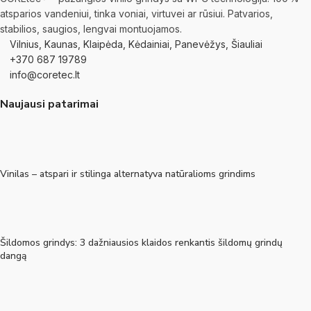
atsparios vandeniui, tinka voniai, virtuvei ar rūsiui. Patvarios,
stabilios, saugios, lengvai montuojamos.
Vilnius, Kaunas, Klaipėda, Kėdainiai, Panevėžys, Šiauliai
+370 687 19789
info@coretec.lt
Naujausi patarimai
Vinilas – atspari ir stilinga alternatyva natūralioms grindims
Šildomos grindys: 3 dažniausios klaidos renkantis šildomų grindų
dangą