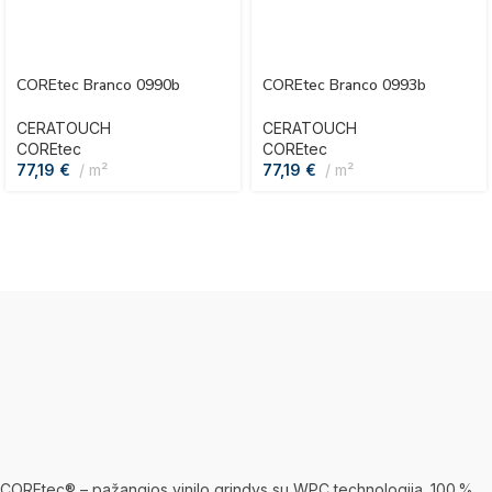
COREtec Branco 0990b
COREtec Branco 0993b
CERATOUCH
CERATOUCH
COREtec
COREtec
77,19
€
m²
77,19
€
m²
COREtec® – pažangios vinilo grindys su WPC technologija. 100 %