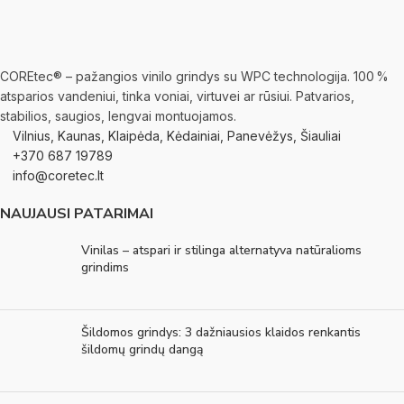
COREtec® – pažangios vinilo grindys su WPC technologija. 100 %
atsparios vandeniui, tinka voniai, virtuvei ar rūsiui. Patvarios,
stabilios, saugios, lengvai montuojamos.
Vilnius, Kaunas, Klaipėda, Kėdainiai, Panevėžys, Šiauliai
+370 687 19789
info@coretec.lt
NAUJAUSI PATARIMAI
Vinilas – atspari ir stilinga alternatyva natūralioms
grindims
Šildomos grindys: 3 dažniausios klaidos renkantis
šildomų grindų dangą