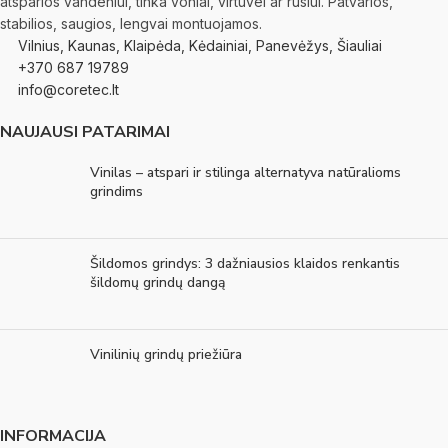
atsparios vandeniui, tinka voniai, virtuvei ar rūsiui. Patvarios,
stabilios, saugios, lengvai montuojamos.
Vilnius, Kaunas, Klaipėda, Kėdainiai, Panevėžys, Šiauliai
+370 687 19789
info@coretec.lt
NAUJAUSI PATARIMAI
Vinilas – atspari ir stilinga alternatyva natūralioms
grindims
Šildomos grindys: 3 dažniausios klaidos renkantis
šildomų grindų dangą
Vinilinių grindų priežiūra
INFORMACIJA