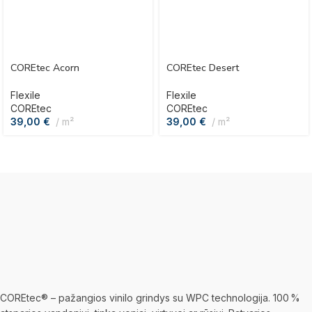
COREtec Acorn
COREtec Desert
Flexile
Flexile
COREtec
COREtec
39,00
€
m²
39,00
€
m²
COREtec® – pažangios vinilo grindys su WPC technologija. 100 %