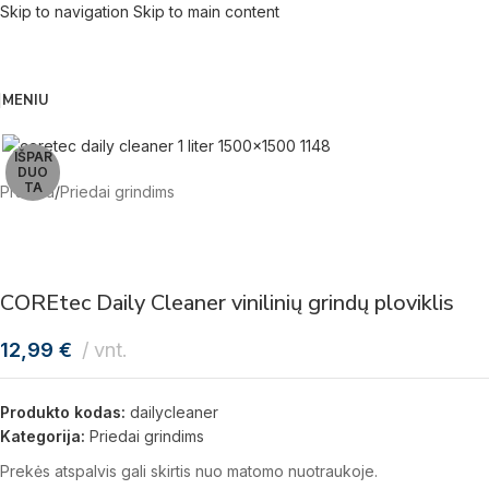
Skip to navigation
Skip to main content
MENIU
IŠPAR
DUO
TA
Pradžia
/
Priedai grindims
COREtec Daily Cleaner vinilinių grindų ploviklis
12,99
€
vnt.
Produkto kodas:
dailycleaner
Kategorija:
Priedai grindims
Prekės atspalvis gali skirtis nuo matomo nuotraukoje.