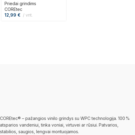
Priedai grindims
COREtec
12,99
€
vnt.
COREtec® – pažangios vinilo grindys su WPC technologija. 100 %
atsparios vandeniui, tinka voniai, virtuvei ar rūsiui. Patvarios,
stabilios, saugios, lengvai montuojamos.