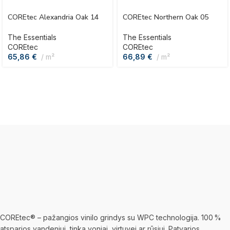
COREtec Alexandria Oak 14
COREtec Northern Oak 05
The Essentials
The Essentials
COREtec
COREtec
65,86
€
m²
66,89
€
m²
COREtec® – pažangios vinilo grindys su WPC technologija. 100 %
atsparios vandeniui, tinka voniai, virtuvei ar rūsiui. Patvarios,