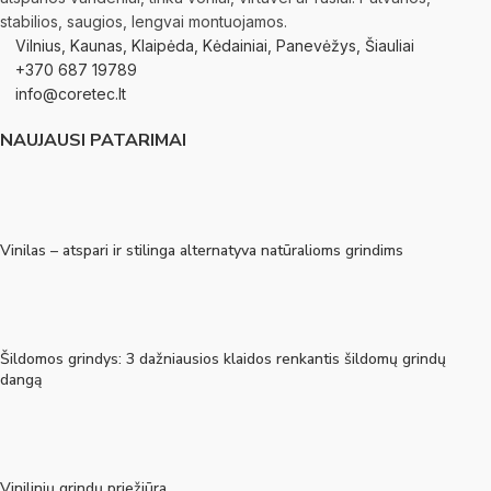
stabilios, saugios, lengvai montuojamos.
Vilnius, Kaunas, Klaipėda, Kėdainiai, Panevėžys, Šiauliai
+370 687 19789
info@coretec.lt
NAUJAUSI PATARIMAI
Vinilas – atspari ir stilinga alternatyva natūralioms grindims
Šildomos grindys: 3 dažniausios klaidos renkantis šildomų grindų
dangą
Vinilinių grindų priežiūra